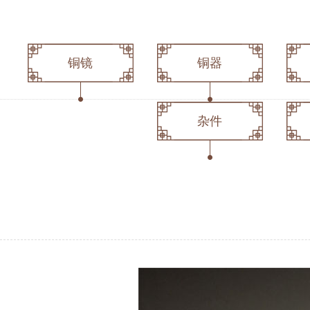
铜镜
铜器
杂件